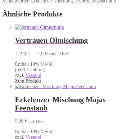
Schlagwörter:
Erkelenzer Mischung
,
Hydrolate-Mischung
Ähnliche Produkte
Vertrauen Ölmischung
Preisspanne:
12,90
€
–
17,90
€
inkl. MwSt
12,90 €
Enthält 19% MwSt.
bis
(
0,00
€
/ 50 ml)
17,90 €
zzgl.
Versand
Dieses
Zum Produkt
Produkt
weist
mehrere
Erkelenzer Mischung Majas
Varianten
Feenstaub
auf.
Die
Optionen
9,20
€
inkl. MwSt
können
auf
Enthält 19% MwSt.
der
zzgl.
Versand