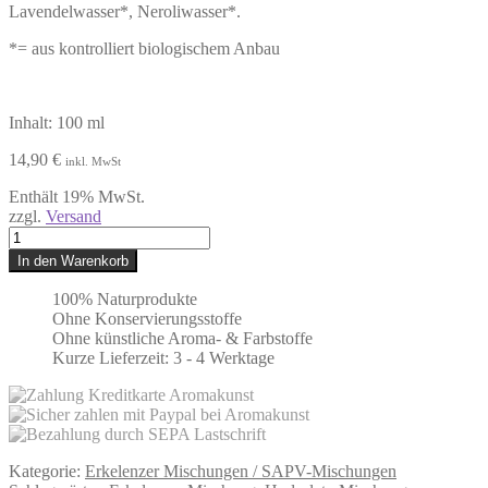
Lavendelwasser*, Neroliwasser*.
*= aus kontrolliert biologischem Anbau
Inhalt: 100 ml
14,90
€
inkl. MwSt
Enthält 19% MwSt.
zzgl.
Versand
CILAN-
Hydrolatemischung
In den Warenkorb
Menge
100% Naturprodukte
Ohne Konservierungsstoffe
Ohne künstliche Aroma- & Farbstoffe
Kurze Lieferzeit: 3 - 4 Werktage
Kategorie:
Erkelenzer Mischungen / SAPV-Mischungen