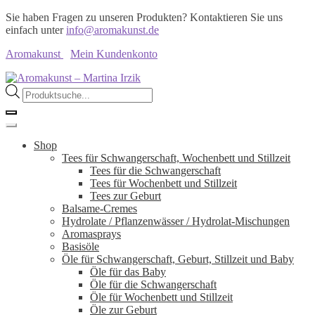
Sie haben Fragen zu unseren Produkten? Kontaktieren Sie uns
einfach unter
info@aromakunst.de
Aromakunst
Mein Kundenkonto
Zur
Zum
Navigation
Inhalt
Products
springen
springen
search
Shop
Tees für Schwangerschaft, Wochenbett und Stillzeit
Tees für die Schwangerschaft
Tees für Wochenbett und Stillzeit
Tees zur Geburt
Balsame-Cremes
Hydrolate / Pflanzenwässer / Hydrolat-Mischungen
Aromasprays
Basisöle
Öle für Schwangerschaft, Geburt, Stillzeit und Baby
Öle für das Baby
Öle für die Schwangerschaft
Öle für Wochenbett und Stillzeit
Öle zur Geburt