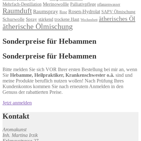
Merinowollle
Mehrfach-Destillation
Palliativpflege
pflanzenwasser
Raumduft
Raumspray
Rosen-Hydrolat
SAPV Ölmischung
Rose
ätherisches Öl
Schurwolle
Spray
stärkend
trockene Haut
Wochenbett
ätherische Ölmischung
Sonderpreise für Hebammen
Sonderpreise für Hebammen
Bitte melden Sie sich VOR Ihrer ersten Bestellung bei mir an, wenn
Sie
Hebamme, Heilpraktiker, Krankenschwester o.ä.
sind und
meine Produkte beruflich nutzen wollen! Nach Prüfung Ihres
Kundenkontos kommen Sie nach erneutem Anmelden in den
Genuss der rabattierten Preise.
Jetzt anmelden
Kontakt
Aromakunst
Inh. Martina Irzik
Erlenaustrasse 27