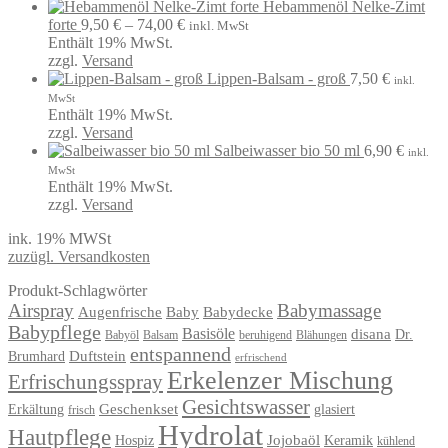
Hebammenöl Nelke-Zimt
Preisspanne:
forte
9,50
€
–
74,00
€
inkl. MwSt
9,50 €
Enthält 19% MwSt.
bis
zzgl.
Versand
74,00 €
Lippen-Balsam - groß
7,50
€
inkl.
MwSt
Enthält 19% MwSt.
zzgl.
Versand
Salbeiwasser bio 50 ml
6,90
€
inkl.
MwSt
Enthält 19% MwSt.
zzgl.
Versand
ink. 19% MWSt
zuzügl. Versandkosten
Produkt-Schlagwörter
Airspray
Babymassage
Augenfrische
Baby
Babydecke
Babypflege
Basisöle
disana
Dr.
Babyöl
Balsam
beruhigend
Blähungen
entspannend
Duftstein
Brumhard
erfrischend
Erkelenzer Mischung
Erfrischungsspray
Gesichtswasser
Geschenkset
Erkältung
glasiert
frisch
Hydrolat
Hautpflege
Jojobaöl
Hospiz
Keramik
kühlend